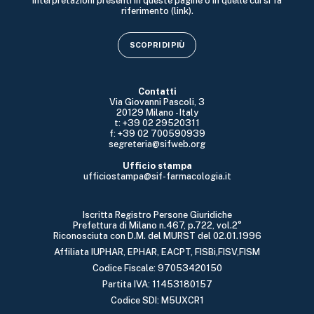
interpretazioni presenti in queste pagine o in quelle cui si fa
riferimento (link).
SCOPRI DI PIÙ
Contatti
Via Giovanni Pascoli, 3
20129 Milano - Italy
t: +39 02 29520311
f: +39 02 700590939
segreteria@sifweb.org
Ufficio stampa
ufficiostampa@sif-farmacologia.it
Iscritta Registro Persone Giuridiche
Prefettura di Milano n.467, p.722, vol.2°
Riconosciuta con D.M. del MURST del 02.01.1996
Affiliata IUPHAR, EPHAR, EACPT, FISBi,FISV,FISM
Codice Fiscale: 97053420150
Partita IVA: 11453180157
Codice SDI: M5UXCR1