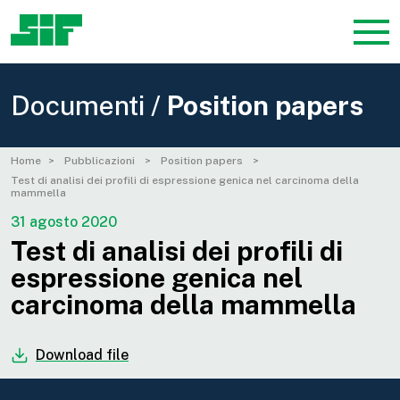
Documenti /
Position papers
Home
Pubblicazioni
Position papers
Test di analisi dei profili di espressione genica nel carcinoma della
mammella
31 agosto 2020
Test di analisi dei profili di
espressione genica nel
carcinoma della mammella
Download file