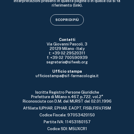
interpretazioni presenti in queste pagine o in quelle cui si fa
riferimento (link).
SCOPRI DI PIÙ
Contatti
Via Giovanni Pascoli, 3
20129 Milano - Italy
t: +39 02 29520311
f: +39 02 700590939
segreteria@sifweb.org
Ufficio stampa
ufficiostampa@sif-farmacologia.it
Iscritta Registro Persone Giuridiche
Prefettura di Milano n.467, p.722, vol.2°
Riconosciuta con D.M. del MURST del 02.01.1996
Affiliata IUPHAR, EPHAR, EACPT, FISBi,FISV,FISM
Codice Fiscale: 97053420150
Partita IVA: 11453180157
Codice SDI: M5UXCR1