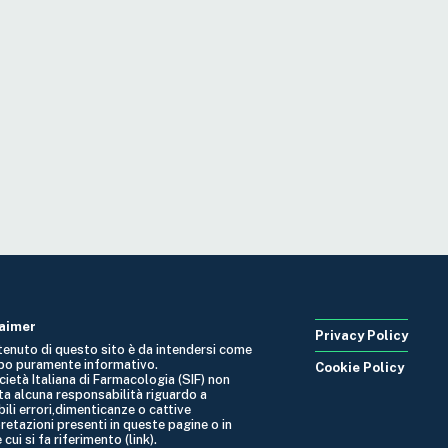
laimer
Privacy Policy
ntenuto di questo sito è da intendersi come
po puramente informativo.
Cookie Policy
cietà Italiana di Farmacologia (SIF) non
ta alcuna responsabilità riguardo a
ili errori,dimenticanze o cattive
retazioni presenti in queste pagine o in
 cui si fa riferimento (link).