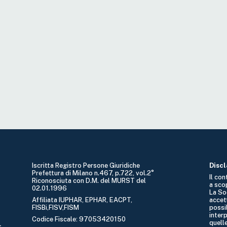
Iscritta Registro Persone Giuridiche
Disc
Prefettura di Milano n.467, p.722, vol.2°
Il co
Riconosciuta con D.M. del MURST del
a sco
02.01.1996
La So
Affiliata IUPHAR, EPHAR, EACPT,
accet
FISBi,FISV,FISM
possib
interp
Codice Fiscale: 97053420150
quelle
t