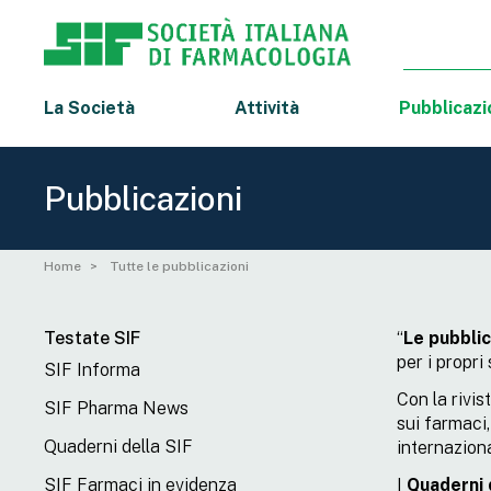
La Società
Attività
Pubblicazi
Pubblicazioni
Home
Tutte le pubblicazioni
Testate SIF
“
Le
pubblic
per i propri
SIF Informa
Con la rivis
SIF Pharma News
sui farmaci,
Quaderni della SIF
internazion
SIF Farmaci in evidenza
I
Quaderni 