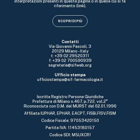
interpretazioni presenti in queste pagine o in quelle cui si fa
riferimento (link).
SCOPRI DI PIÙ
Contatti
Via Giovanni Pascoli, 3
20129 Milano - Italy
t: +39 02 29520311
f: +39 02 700590939
segreteria@sifweb.org
Ufficio stampa
ufficiostampa@sif-farmacologia.it
Iscritta Registro Persone Giuridiche
Prefettura di Milano n.467, p.722, vol.2°
Riconosciuta con D.M. del MURST del 02.01.1996
Affiliata IUPHAR, EPHAR, EACPT, FISBi,FISV,FISM
Codice Fiscale: 97053420150
Partita IVA: 11453180157
Codice SDI: M5UXCR1