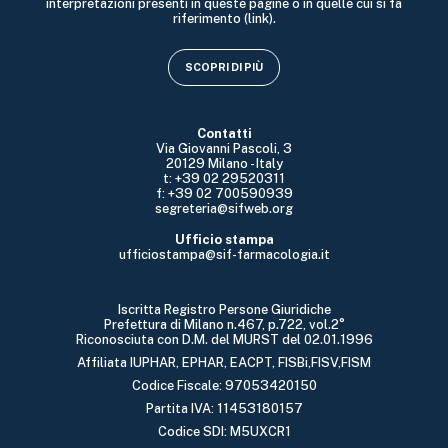
interpretazioni presenti in queste pagine o in quelle cui si fa
riferimento (link).
SCOPRI DI PIÙ
Contatti
Via Giovanni Pascoli, 3
20129 Milano - Italy
t: +39 02 29520311
f: +39 02 700590939
segreteria@sifweb.org
Ufficio stampa
ufficiostampa@sif-farmacologia.it
Iscritta Registro Persone Giuridiche
Prefettura di Milano n.467, p.722, vol.2°
Riconosciuta con D.M. del MURST del 02.01.1996
Affiliata IUPHAR, EPHAR, EACPT, FISBi,FISV,FISM
Codice Fiscale: 97053420150
Partita IVA: 11453180157
Codice SDI: M5UXCR1