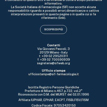
informativo.
La Società Italiana di Farmacologia (SIF) non accetta alcuna
responsabilità riguardo a possibili errori,dimenticanze o cattive
interpretazioni presenti in queste pagine o in quelle cui si fa
riferimento (link).
SCOPRI DI PIÙ
Contatti
Via Giovanni Pascoli, 3
20129 Milano - Italy
t: +39 02 29520311
f: +39 02 700590939
segreteria@sifweb.org
Ufficio stampa
ufficiostampa@sif-farmacologia.it
Iscritta Registro Persone Giuridiche
Prefettura di Milano n.467, p.722, vol.2°
Riconosciuta con D.M. del MURST del 02.01.1996
Affiliata IUPHAR, EPHAR, EACPT, FISBi,FISV,FISM
Codice Fiscale: 97053420150