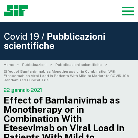
Covid 19 /
Pubblicazioni
scientifiche
Home
Pubblicazioni
Pubblicazioni scientifiche
Effect of Bamlanivimab as Monotherapy or in Combination With
Etesevimab on Viral Load in Patients With Mild to Moderate COVID-19A
Randomized Clinical Trial
22 gennaio 2021
Effect of Bamlanivimab as
Monotherapy or in
Combination With
Etesevimab on Viral Load in
Patients With Mild to