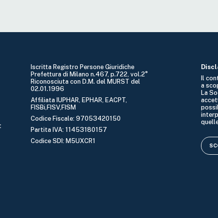
Iscritta Registro Persone Giuridiche
Disc
Prefettura di Milano n.467, p.722, vol.2°
Il co
Riconosciuta con D.M. del MURST del
a sco
02.01.1996
La So
Affiliata IUPHAR, EPHAR, EACPT,
accet
FISBi,FISV,FISM
possib
interp
Codice Fiscale: 97053420150
quelle
t
Partita IVA: 11453180157
Codice SDI: M5UXCR1
SCO