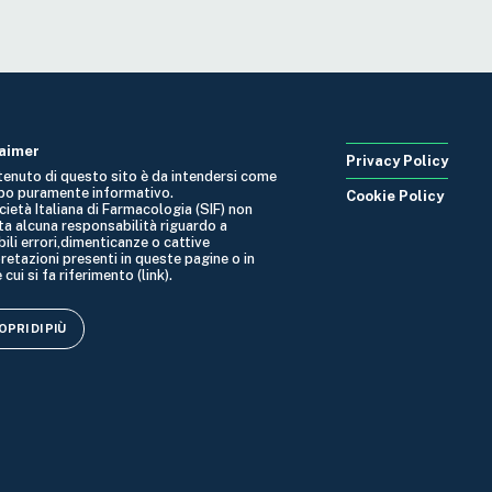
laimer
Privacy Policy
ntenuto di questo sito è da intendersi come
po puramente informativo.
Cookie Policy
cietà Italiana di Farmacologia (SIF) non
ta alcuna responsabilità riguardo a
ili errori,dimenticanze o cattive
retazioni presenti in queste pagine o in
 cui si fa riferimento (link).
PRI DI PIÙ