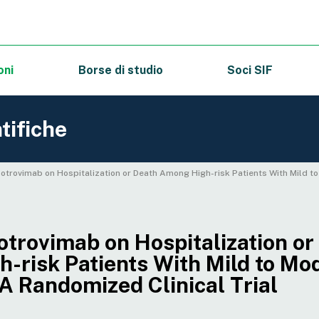
oni
Borse di studio
Soci SIF
tifiche
Sotrovimab on Hospitalization or Death Among High-risk Patients With Mild to
otrovimab on Hospitalization or
-risk Patients With Mild to Mo
A Randomized Clinical Trial