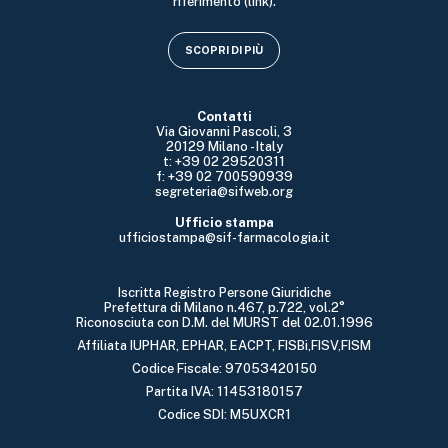
riferimento (link).
SCOPRI DI PIÙ
Contatti
Via Giovanni Pascoli, 3
20129 Milano - Italy
t: +39 02 29520311
f: +39 02 700590939
segreteria@sifweb.org
Ufficio stampa
ufficiostampa@sif-farmacologia.it
Iscritta Registro Persone Giuridiche
Prefettura di Milano n.467, p.722, vol.2°
Riconosciuta con D.M. del MURST del 02.01.1996
Affiliata IUPHAR, EPHAR, EACPT, FISBi,FISV,FISM
Codice Fiscale: 97053420150
Partita IVA: 11453180157
Codice SDI: M5UXCR1