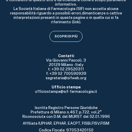
informativo.
La Società Italiana di Farmacologia (SIF) non accetta alcuna
responsabilità riguardo a possibili errori,dimenticanze o cattive
interpretazioni presenti in queste pagine o in quelle cui si fa
riferimento (link).
SCOPRI DI PIÙ
Contatti
Via Giovanni Pascoli, 3
20129 Milano - Italy
t: +39 02 29520311
f: +39 02 700590939
segreteria@sifweb.org
Ufficio stampa
ufficiostampa@sif-farmacologia.it
Iscritta Registro Persone Giuridiche
Prefettura di Milano n.467, p.722, vol.2°
Riconosciuta con D.M. del MURST del 02.01.1996
Affiliata IUPHAR, EPHAR, EACPT, FISBi,FISV,FISM
Codice Fiscale: 97053420150