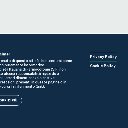
laimer
Privacy Policy
ntenuto di questo sito è da intendersi come
po puramente informativo.
Cookie Policy
cietà Italiana di Farmacologia (SIF) non
ta alcuna responsabilità riguardo a
ili errori,dimenticanze o cattive
retazioni presenti in queste pagine o in
 cui si fa riferimento (link).
PRI DI PIÙ