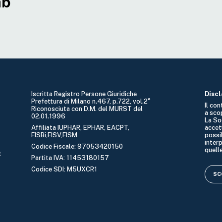
ab
Iscritta Registro Persone Giuridiche
Disc
Prefettura di Milano n.467, p.722, vol.2°
Il co
Riconosciuta con D.M. del MURST del
a sco
02.01.1996
La So
Affiliata IUPHAR, EPHAR, EACPT,
accet
FISBi,FISV,FISM
possib
interp
Codice Fiscale: 97053420150
quelle
t
Partita IVA: 11453180157
Codice SDI: M5UXCR1
SCO