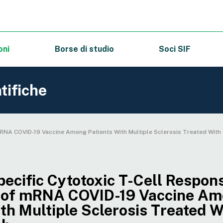
oni
Borse di studio
Soci SIF
tifiche
mRNA COVID-19 Vaccine Among Patients With Multiple Sclerosis Treated Wit
ecific Cytotoxic T-Cell Respons
e of mRNA COVID-19 Vaccine A
th Multiple Sclerosis Treated W