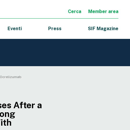
Cerca
Member area
Eventi
Press
SIF Magazine
h Ocrelizumab
es After a
mong
ith