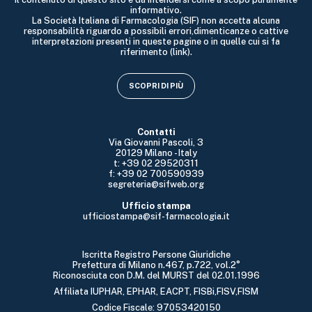
informativo.
La Società Italiana di Farmacologia (SIF) non accetta alcuna
responsabilità riguardo a possibili errori,dimenticanze o cattive
interpretazioni presenti in queste pagine o in quelle cui si fa
riferimento (link).
SCOPRI DI PIÙ
Contatti
Via Giovanni Pascoli, 3
20129 Milano - Italy
t: +39 02 29520311
f: +39 02 700590939
segreteria@sifweb.org
Ufficio stampa
ufficiostampa@sif-farmacologia.it
Iscritta Registro Persone Giuridiche
Prefettura di Milano n.467, p.722, vol.2°
Riconosciuta con D.M. del MURST del 02.01.1996
Affiliata IUPHAR, EPHAR, EACPT, FISBi,FISV,FISM
Codice Fiscale: 97053420150