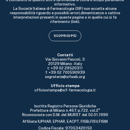
informativo.
La Società Italiana di Farmacologia (SIF) non accetta alcuna
responsabilità riguardo a possibili errori,dimenticanze o cattive
interpretazioni presenti in queste pagine o in quelle cui si fa
riferimento (link).
SCOPRI DI PIÙ
Contatti
Via Giovanni Pascoli, 3
20129 Milano - Italy
t: +39 02 29520311
f: +39 02 700590939
segreteria@sifweb.org
Ufficio stampa
ufficiostampa@sif-farmacologia.it
Iscritta Registro Persone Giuridiche
Prefettura di Milano n.467, p.722, vol.2°
Riconosciuta con D.M. del MURST del 02.01.1996
Affiliata IUPHAR, EPHAR, EACPT, FISBi,FISV,FISM
Codice Fiscale: 97053420150