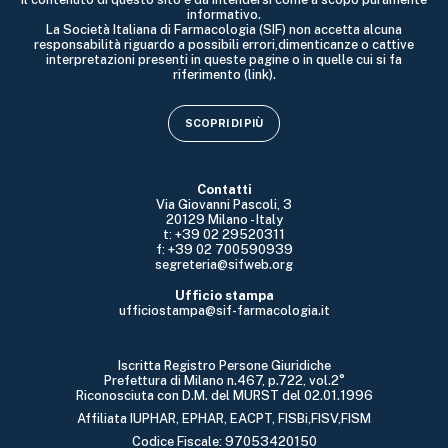
informativo.
La Società Italiana di Farmacologia (SIF) non accetta alcuna
responsabilità riguardo a possibili errori,dimenticanze o cattive
interpretazioni presenti in queste pagine o in quelle cui si fa
riferimento (link).
SCOPRI DI PIÙ
Contatti
Via Giovanni Pascoli, 3
20129 Milano - Italy
t: +39 02 29520311
f: +39 02 700590939
segreteria@sifweb.org
Ufficio stampa
ufficiostampa@sif-farmacologia.it
Iscritta Registro Persone Giuridiche
Prefettura di Milano n.467, p.722, vol.2°
Riconosciuta con D.M. del MURST del 02.01.1996
Affiliata IUPHAR, EPHAR, EACPT, FISBi,FISV,FISM
Codice Fiscale: 97053420150