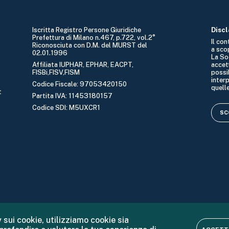
Iscritta Registro Persone Giuridiche
Disc
Prefettura di Milano n.467, p.722, vol.2°
Il co
Riconosciuta con D.M. del MURST del
a sco
02.01.1996
La So
Affiliata IUPHAR, EPHAR, EACPT,
accet
FISBi,FISV,FISM
possib
interp
Codice Fiscale: 97053420150
quelle
t
Partita IVA: 11453180157
Codice SDI: M5UXCR1
SCO
 sui cookie, utilizziamo cookie sia