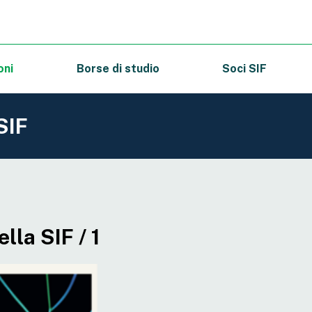
oni
Borse di studio
Soci SIF
SIF
lla SIF / 1