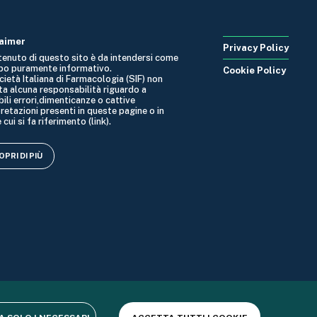
laimer
Privacy Policy
ntenuto di questo sito è da intendersi come
po puramente informativo.
Cookie Policy
cietà Italiana di Farmacologia (SIF) non
ta alcuna responsabilità riguardo a
ili errori,dimenticanze o cattive
retazioni presenti in queste pagine o in
 cui si fa riferimento (link).
PRI DI PIÙ