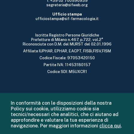
f: +39 02 700590939
segreteria@sifweb.org
Ufficio stampa
ufficiostampa@sif-farmacologia.it
Iscritta Registro Persone Giuridiche
Prefettura di Milano n.467, p.722, vol.2°
Riconosciuta con D.M. del MURST del 02.01.1996
Affiliata IUPHAR, EPHAR, EACPT, FISBi,FISV,FISM
Codice Fiscale: 97053420150
Partita IVA: 11453180157
Codice SDI: M5UXCR1
In conformità con le disposizioni della nostra
Policy sui cookie, utilizziamo cookie sia
tecnici/necessari che analitici, che ci aiutano ad
approfondire e valutare la tua esperienza di
navigazione. Per maggiori informazioni
clicca qui
.