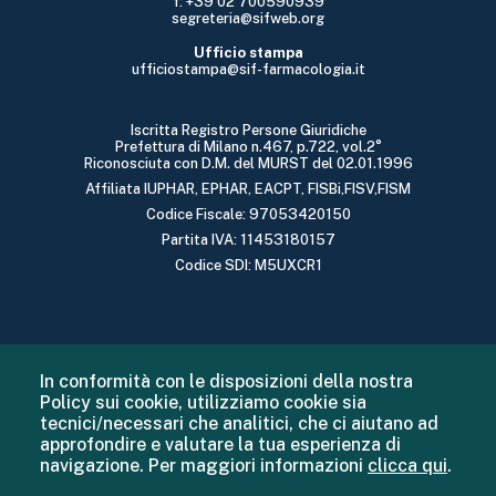
f: +39 02 700590939
segreteria@sifweb.org
Ufficio stampa
ufficiostampa@sif-farmacologia.it
Iscritta Registro Persone Giuridiche
Prefettura di Milano n.467, p.722, vol.2°
Riconosciuta con D.M. del MURST del 02.01.1996
Affiliata IUPHAR, EPHAR, EACPT, FISBi,FISV,FISM
Codice Fiscale: 97053420150
Partita IVA: 11453180157
Codice SDI: M5UXCR1
In conformità con le disposizioni della nostra
Policy sui cookie, utilizziamo cookie sia
tecnici/necessari che analitici, che ci aiutano ad
approfondire e valutare la tua esperienza di
navigazione. Per maggiori informazioni
clicca qui
.