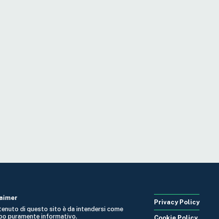
laimer
Privacy Policy
ntenuto di questo sito è da intendersi come
po puramente informativo.
Cookie Policy