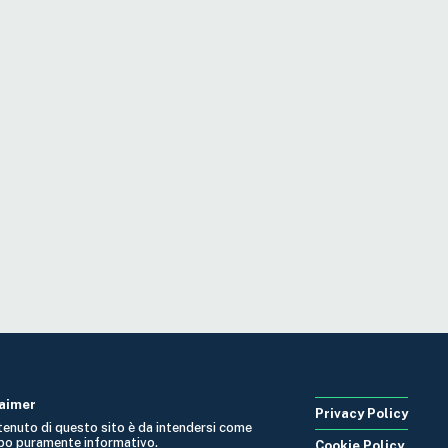
laimer
Privacy Policy
ntenuto di questo sito è da intendersi come
po puramente informativo.
Cookie Policy