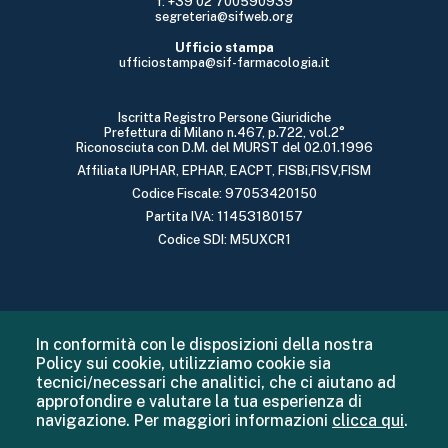
f: +39 02 700590939
segreteria@sifweb.org
Ufficio stampa
ufficiostampa@sif-farmacologia.it
Iscritta Registro Persone Giuridiche
Prefettura di Milano n.467, p.722, vol.2°
Riconosciuta con D.M. del MURST del 02.01.1996
Affiliata IUPHAR, EPHAR, EACPT, FISBi,FISV,FISM
Codice Fiscale: 97053420150
Partita IVA: 11453180157
Codice SDI: M5UXCR1
In conformità con le disposizioni della nostra
Policy sui cookie, utilizziamo cookie sia
tecnici/necessari che analitici, che ci aiutano ad
approfondire e valutare la tua esperienza di
navigazione. Per maggiori informazioni
clicca qui
.