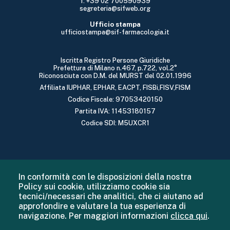
f: +39 02 700590939
segreteria@sifweb.org
Ufficio stampa
ufficiostampa@sif-farmacologia.it
Iscritta Registro Persone Giuridiche
Prefettura di Milano n.467, p.722, vol.2°
Riconosciuta con D.M. del MURST del 02.01.1996
Affiliata IUPHAR, EPHAR, EACPT, FISBi,FISV,FISM
Codice Fiscale: 97053420150
Partita IVA: 11453180157
Codice SDI: M5UXCR1
In conformità con le disposizioni della nostra
Policy sui cookie, utilizziamo cookie sia
tecnici/necessari che analitici, che ci aiutano ad
approfondire e valutare la tua esperienza di
navigazione. Per maggiori informazioni
clicca qui
.