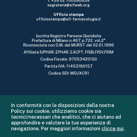
f: +39 02 700590939
segreteria@sifweb.org
Ufficio stampa
ufficiostampa@sif-farmacologia.it
Iscritta Registro Persone Giuridiche
Prefettura di Milano n.467, p.722, vol.2°
Riconosciuta con D.M. del MURST del 02.01.1996
Affiliata IUPHAR, EPHAR, EACPT, FISBi,FISV,FISM
Codice Fiscale: 97053420150
Partita IVA: 11453180157
Codice SDI: M5UXCR1
In conformità con le disposizioni della nostra
Policy sui cookie, utilizziamo cookie sia
tecnici/necessari che analitici, che ci aiutano ad
approfondire e valutare la tua esperienza di
navigazione. Per maggiori informazioni
clicca qui
.