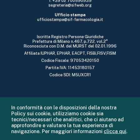
f: +39 02 700590939
segreteria@sifweb.org
Ufficio stampa
ufficiostampa@sif-farmacologia.it
Iscritta Registro Persone Giuridiche
Prefettura di Milano n.467, p.722, vol.2°
Riconosciuta con D.M. del MURST del 02.01.1996
Affiliata IUPHAR, EPHAR, EACPT, FISBi,FISV,FISM
Codice Fiscale: 97053420150
Partita IVA: 11453180157
Codice SDI: M5UXCR1
In conformità con le disposizioni della nostra
Policy sui cookie, utilizziamo cookie sia
tecnici/necessari che analitici, che ci aiutano ad
approfondire e valutare la tua esperienza di
navigazione. Per maggiori informazioni
clicca qui
.