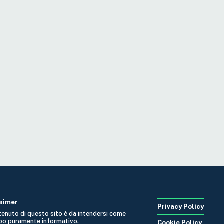
laimer
Privacy Policy
ntenuto di questo sito è da intendersi come
po puramente informativo.
Cookie Policy