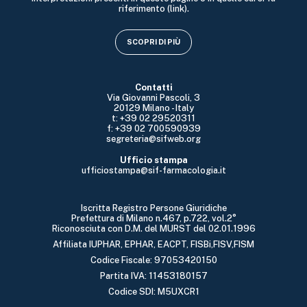
riferimento (link).
SCOPRI DI PIÙ
Contatti
Via Giovanni Pascoli, 3
20129 Milano - Italy
t: +39 02 29520311
f: +39 02 700590939
segreteria@sifweb.org
Ufficio stampa
ufficiostampa@sif-farmacologia.it
Iscritta Registro Persone Giuridiche
Prefettura di Milano n.467, p.722, vol.2°
Riconosciuta con D.M. del MURST del 02.01.1996
Affiliata IUPHAR, EPHAR, EACPT, FISBi,FISV,FISM
Codice Fiscale: 97053420150
Partita IVA: 11453180157
Codice SDI: M5UXCR1