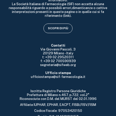
informativo.
La Società Italiana di Farmacologia (SIF) non accetta alcuna
responsabilità riguardo a possibili errori,dimenticanze o cattive
interpretazioni presenti in queste pagine o in quelle cui si fa
riferimento (link).
SCOPRI DI PIÙ
Contatti
Via Giovanni Pascoli, 3
20129 Milano - Italy
t: +39 02 29520311
f: +39 02 700590939
segreteria@sifweb.org
Ufficio stampa
ufficiostampa@sif-farmacologia.it
Iscritta Registro Persone Giuridiche
Prefettura di Milano n.467, p.722, vol.2°
Riconosciuta con D.M. del MURST del 02.01.1996
Affiliata IUPHAR, EPHAR, EACPT, FISBi,FISV,FISM
Codice Fiscale: 97053420150