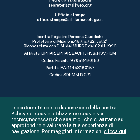
f: +39 02 700590939
segreteria@sifweb.org
Ufficio stampa
ufficiostampa@sif-farmacologia.it
Iscritta Registro Persone Giuridiche
Prefettura di Milano n.467, p.722, vol.2°
Riconosciuta con D.M. del MURST del 02.01.1996
Affiliata IUPHAR, EPHAR, EACPT, FISBi,FISV,FISM
Codice Fiscale: 97053420150
Partita IVA: 11453180157
Codice SDI: M5UXCR1
In conformità con le disposizioni della nostra
Policy sui cookie, utilizziamo cookie sia
tecnici/necessari che analitici, che ci aiutano ad
approfondire e valutare la tua esperienza di
navigazione. Per maggiori informazioni
clicca qui
.