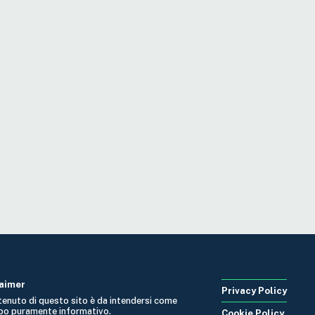
laimer
Privacy Policy
ntenuto di questo sito è da intendersi come
po puramente informativo.
Cookie Policy