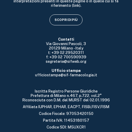
interpretazioni presenti in queste pagine o in quelle cui si fa
riferimento (link).
SCOPRI DI PIÙ
Contatti
Via Giovanni Pascoli, 3
20129 Milano - Italy
t: +39 02 29520311
f: +39 02 700590939
segreteria@sifweb.org
Ufficio stampa
ufficiostampa@sif-farmacologia.it
Iscritta Registro Persone Giuridiche
Prefettura di Milano n.467, p.722, vol.2°
Riconosciuta con D.M. del MURST del 02.01.1996
Affiliata IUPHAR, EPHAR, EACPT, FISBi,FISV,FISM
Codice Fiscale: 97053420150
Partita IVA: 11453180157
Codice SDI: M5UXCR1