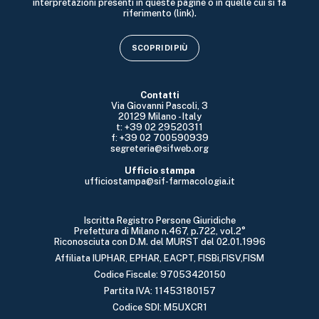
interpretazioni presenti in queste pagine o in quelle cui si fa
riferimento (link).
SCOPRI DI PIÙ
Contatti
Via Giovanni Pascoli, 3
20129 Milano - Italy
t: +39 02 29520311
f: +39 02 700590939
segreteria@sifweb.org
Ufficio stampa
ufficiostampa@sif-farmacologia.it
Iscritta Registro Persone Giuridiche
Prefettura di Milano n.467, p.722, vol.2°
Riconosciuta con D.M. del MURST del 02.01.1996
Affiliata IUPHAR, EPHAR, EACPT, FISBi,FISV,FISM
Codice Fiscale: 97053420150
Partita IVA: 11453180157
Codice SDI: M5UXCR1