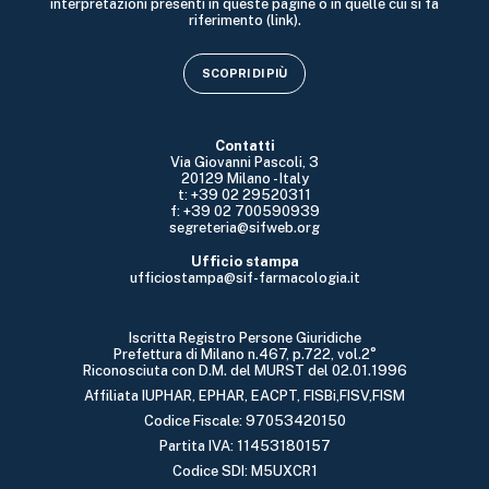
interpretazioni presenti in queste pagine o in quelle cui si fa
riferimento (link).
SCOPRI DI PIÙ
Contatti
Via Giovanni Pascoli, 3
20129 Milano - Italy
t: +39 02 29520311
f: +39 02 700590939
segreteria@sifweb.org
Ufficio stampa
ufficiostampa@sif-farmacologia.it
Iscritta Registro Persone Giuridiche
Prefettura di Milano n.467, p.722, vol.2°
Riconosciuta con D.M. del MURST del 02.01.1996
Affiliata IUPHAR, EPHAR, EACPT, FISBi,FISV,FISM
Codice Fiscale: 97053420150
Partita IVA: 11453180157
Codice SDI: M5UXCR1