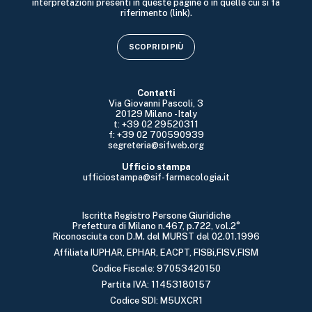
interpretazioni presenti in queste pagine o in quelle cui si fa
riferimento (link).
SCOPRI DI PIÙ
Contatti
Via Giovanni Pascoli, 3
20129 Milano - Italy
t: +39 02 29520311
f: +39 02 700590939
segreteria@sifweb.org
Ufficio stampa
ufficiostampa@sif-farmacologia.it
Iscritta Registro Persone Giuridiche
Prefettura di Milano n.467, p.722, vol.2°
Riconosciuta con D.M. del MURST del 02.01.1996
Affiliata IUPHAR, EPHAR, EACPT, FISBi,FISV,FISM
Codice Fiscale: 97053420150
Partita IVA: 11453180157
Codice SDI: M5UXCR1