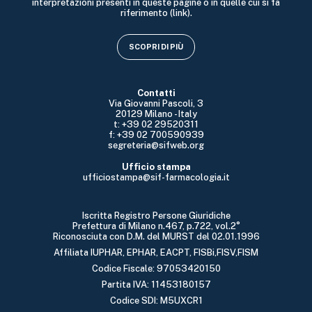
interpretazioni presenti in queste pagine o in quelle cui si fa
riferimento (link).
SCOPRI DI PIÙ
Contatti
Via Giovanni Pascoli, 3
20129 Milano - Italy
t: +39 02 29520311
f: +39 02 700590939
segreteria@sifweb.org
Ufficio stampa
ufficiostampa@sif-farmacologia.it
Iscritta Registro Persone Giuridiche
Prefettura di Milano n.467, p.722, vol.2°
Riconosciuta con D.M. del MURST del 02.01.1996
Affiliata IUPHAR, EPHAR, EACPT, FISBi,FISV,FISM
Codice Fiscale: 97053420150
Partita IVA: 11453180157
Codice SDI: M5UXCR1