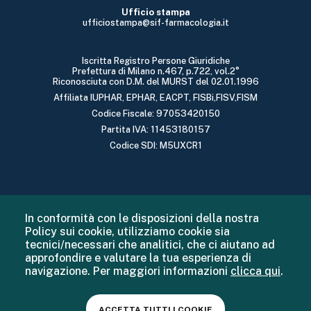
Ufficio stampa
ufficiostampa@sif-farmacologia.it
Iscritta Registro Persone Giuridiche
Prefettura di Milano n.467, p.722, vol.2°
Riconosciuta con D.M. del MURST del 02.01.1996
Affiliata IUPHAR, EPHAR, EACPT, FISBi,FISV,FISM
Codice Fiscale: 97053420150
Partita IVA: 11453180157
Codice SDI: M5UXCR1
In conformità con le disposizioni della nostra
Policy sui cookie, utilizziamo cookie sia
tecnici/necessari che analitici, che ci aiutano ad
approfondire e valutare la tua esperienza di
navigazione. Per maggiori informazioni
clicca qui
.
ACCETTA TUTTI I COOKIE