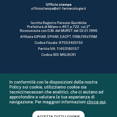
Ufficio stampa
ufficiostampa@sif-farmacologia.it
Iscritta Registro Persone Giuridiche
Prefettura di Milano n.467, p.722, vol.2°
Riconosciuta con D.M. del MURST del 02.01.1996
Affiliata IUPHAR, EPHAR, EACPT, FISBi,FISV,FISM
Codice Fiscale: 97053420150
Partita IVA: 11453180157
Codice SDI: M5UXCR1
In conformità con le disposizioni della nostra
Policy sui cookie, utilizziamo cookie sia
tecnici/necessari che analitici, che ci aiutano ad
approfondire e valutare la tua esperienza di
navigazione. Per maggiori informazioni
clicca qui
.
ACCETTA TUTTI I COOKIE