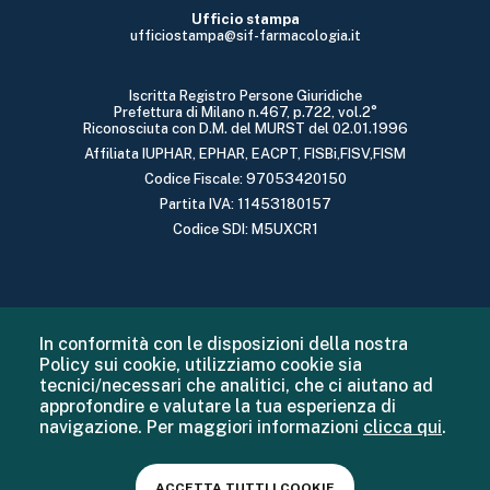
Ufficio stampa
ufficiostampa@sif-farmacologia.it
Iscritta Registro Persone Giuridiche
Prefettura di Milano n.467, p.722, vol.2°
Riconosciuta con D.M. del MURST del 02.01.1996
Affiliata IUPHAR, EPHAR, EACPT, FISBi,FISV,FISM
Codice Fiscale: 97053420150
Partita IVA: 11453180157
Codice SDI: M5UXCR1
In conformità con le disposizioni della nostra
Policy sui cookie, utilizziamo cookie sia
tecnici/necessari che analitici, che ci aiutano ad
approfondire e valutare la tua esperienza di
navigazione. Per maggiori informazioni
clicca qui
.
ACCETTA TUTTI I COOKIE