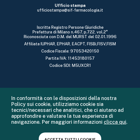
Ufficio stampa
ufficiostampa@sif-farmacologia.it
Iscritta Registro Persone Giuridiche
Prefettura di Milano n.467, p.722, vol.2°
Riconosciuta con D.M. del MURST del 02.01.1996
Affiliata IUPHAR, EPHAR, EACPT, FISBi,FISV,FISM
Codice Fiscale: 97053420150
Partita IVA: 11453180157
Codice SDI: M5UXCR1
In conformità con le disposizioni della nostra
Policy sui cookie, utilizziamo cookie sia
tecnici/necessari che analitici, che ci aiutano ad
approfondire e valutare la tua esperienza di
navigazione. Per maggiori informazioni
clicca qui
.
ACCETTA TUTTI I COOKIE