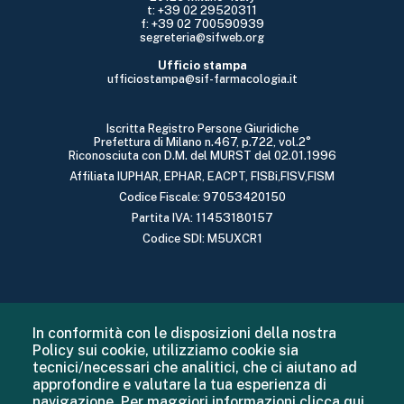
t: +39 02 29520311
f: +39 02 700590939
segreteria@sifweb.org
Ufficio stampa
ufficiostampa@sif-farmacologia.it
Iscritta Registro Persone Giuridiche
Prefettura di Milano n.467, p.722, vol.2°
Riconosciuta con D.M. del MURST del 02.01.1996
Affiliata IUPHAR, EPHAR, EACPT, FISBi,FISV,FISM
Codice Fiscale: 97053420150
Partita IVA: 11453180157
Codice SDI: M5UXCR1
In conformità con le disposizioni della nostra
Policy sui cookie, utilizziamo cookie sia
tecnici/necessari che analitici, che ci aiutano ad
approfondire e valutare la tua esperienza di
navigazione. Per maggiori informazioni
clicca qui
.