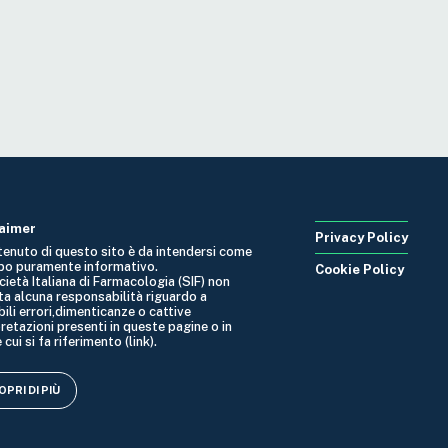
laimer
Privacy Policy
ntenuto di questo sito è da intendersi come
po puramente informativo.
Cookie Policy
cietà Italiana di Farmacologia (SIF) non
ta alcuna responsabilità riguardo a
ili errori,dimenticanze o cattive
retazioni presenti in queste pagine o in
 cui si fa riferimento (link).
PRI DI PIÙ