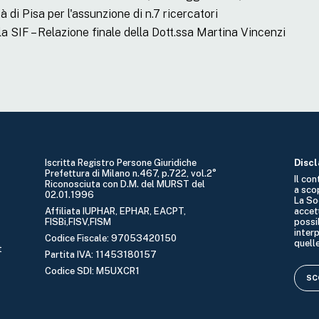
à di Pisa per l'assunzione di n.7 ricercatori
la SIF – Relazione finale della Dott.ssa Martina Vincenzi
Iscritta Registro Persone Giuridiche
Disc
Prefettura di Milano n.467, p.722, vol.2°
Il co
Riconosciuta con D.M. del MURST del
a sco
02.01.1996
La So
Affiliata IUPHAR, EPHAR, EACPT,
accet
FISBi,FISV,FISM
possib
interp
Codice Fiscale: 97053420150
quelle
t
Partita IVA: 11453180157
Codice SDI: M5UXCR1
SCO