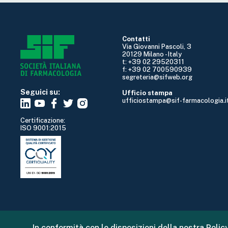
Contatti
Via Giovanni Pascoli, 3
20129 Milano - Italy
t: +39 02 29520311
f: +39 02 700590939
segreteria@sifweb.org
Seguici su:
Ufficio stampa
ufficiostampa@sif-farmacologia.i
Certificazione:
ISO 9001:2015
In conformità con le disposizioni della nostra Policy