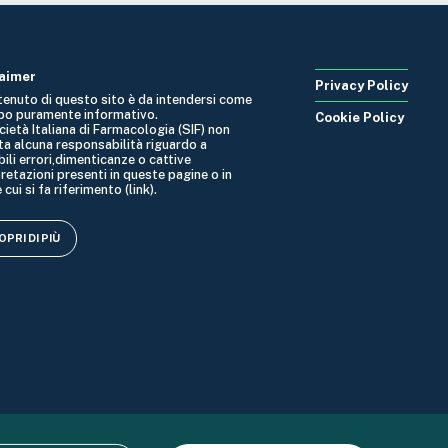
laimer
Privacy Policy
ntenuto di questo sito è da intendersi come
po puramente informativo.
Cookie Policy
cietà Italiana di Farmacologia (SIF) non
ta alcuna responsabilità riguardo a
ili errori,dimenticanze o cattive
retazioni presenti in queste pagine o in
 cui si fa riferimento (link).
PRI DI PIÙ