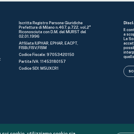
Iscritta Registro Persone Giuridiche
Disc
Prefettura di Milano n.467, p.722, vol.2°
Il co
Riconosciuta con D.M. del MURST del
a sco
02.01.1996
La So
Affiliata IUPHAR, EPHAR, EACPT,
accet
FISBi,FISV,FISM
possib
interp
Codice Fiscale: 97053420150
quelle
t
Partita IVA: 11453180157
Codice SDI: M5UXCR1
SCO
 sui cookie, utilizziamo cookie sia