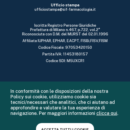
Ufficio stampa
ufficiostampa@sif-farmacologia.it
Iscritta Registro Persone Giuridiche
Prefettura di Milano n.467, p.722, vol.2°
Riconosciuta con D.M. del MURST del 02.01.1996
Affiliata IUPHAR, EPHAR, EACPT, FISBi,FISV,FISM
Codice Fiscale: 97053420150
Partita IVA: 11453180157
Codice SDI: M5UXCR1
In conformità con le disposizioni della nostra
Policy sui cookie, utilizziamo cookie sia
tecnici/necessari che analitici, che ci aiutano ad
approfondire e valutare la tua esperienza di
navigazione. Per maggiori informazioni
clicca qui
.
ACCETTA TUTTI I COOKIE