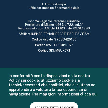
Ufficio stampa
ufficiostampa@sif-farmacologia.it
Iscritta Registro Persone Giuridiche
Prefettura di Milano n.467, p.722, vol.2°
Riconosciuta con D.M. del MURST del 02.01.1996
Affiliata IUPHAR, EPHAR, EACPT, FISBi,FISV,FISM
Codice Fiscale: 97053420150
Partita IVA: 11453180157
Codice SDI: M5UXCR1
In conformità con le disposizioni della nostra
Policy sui cookie, utilizziamo cookie sia
tecnici/necessari che analitici, che ci aiutano ad
approfondire e valutare la tua esperienza di
navigazione. Per maggiori informazioni
clicca qui
.
ACCETTA TUTTI I COOKIE