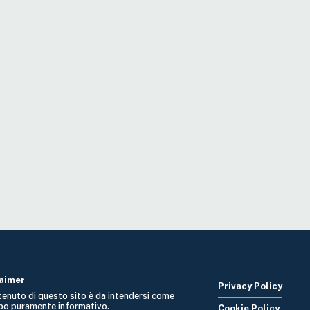
laimer
Privacy Policy
ntenuto di questo sito è da intendersi come
po puramente informativo.
Cookie Policy