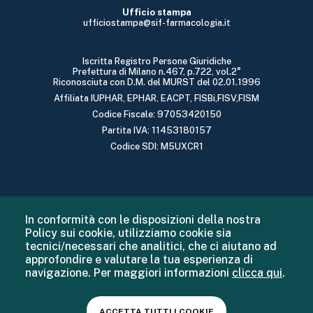
Ufficio stampa
ufficiostampa@sif-farmacologia.it
Iscritta Registro Persone Giuridiche
Prefettura di Milano n.467, p.722, vol.2°
Riconosciuta con D.M. del MURST del 02.01.1996
Affiliata IUPHAR, EPHAR, EACPT, FISBi,FISV,FISM
Codice Fiscale: 97053420150
Partita IVA: 11453180157
Codice SDI: M5UXCR1
In conformità con le disposizioni della nostra
Policy sui cookie, utilizziamo cookie sia
tecnici/necessari che analitici, che ci aiutano ad
approfondire e valutare la tua esperienza di
navigazione. Per maggiori informazioni
clicca qui
.
ACCETTA TUTTI I COOKIE