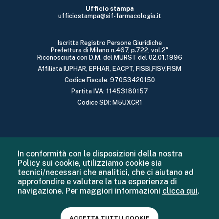
Ufficio stampa
ufficiostampa@sif-farmacologia.it
Iscritta Registro Persone Giuridiche
Prefettura di Milano n.467, p.722, vol.2°
Riconosciuta con D.M. del MURST del 02.01.1996
Affiliata IUPHAR, EPHAR, EACPT, FISBi,FISV,FISM
Codice Fiscale: 97053420150
Partita IVA: 11453180157
Codice SDI: M5UXCR1
In conformità con le disposizioni della nostra
Policy sui cookie, utilizziamo cookie sia
tecnici/necessari che analitici, che ci aiutano ad
approfondire e valutare la tua esperienza di
navigazione. Per maggiori informazioni
clicca qui
.
ACCETTA TUTTI I COOKIE