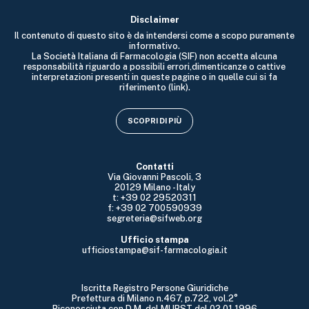
Disclaimer
Il contenuto di questo sito è da intendersi come a scopo puramente
informativo.
La Società Italiana di Farmacologia (SIF) non accetta alcuna
responsabilità riguardo a possibili errori,dimenticanze o cattive
interpretazioni presenti in queste pagine o in quelle cui si fa
riferimento (link).
SCOPRI DI PIÙ
Contatti
Via Giovanni Pascoli, 3
20129 Milano - Italy
t: +39 02 29520311
f: +39 02 700590939
segreteria@sifweb.org
Ufficio stampa
ufficiostampa@sif-farmacologia.it
Iscritta Registro Persone Giuridiche
Prefettura di Milano n.467, p.722, vol.2°
Riconosciuta con D.M. del MURST del 02.01.1996