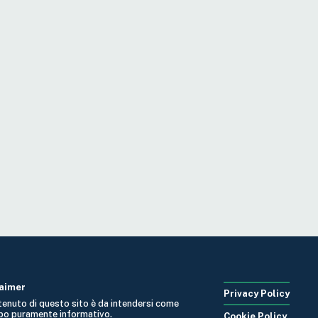
laimer
Privacy Policy
ntenuto di questo sito è da intendersi come
po puramente informativo.
Cookie Policy