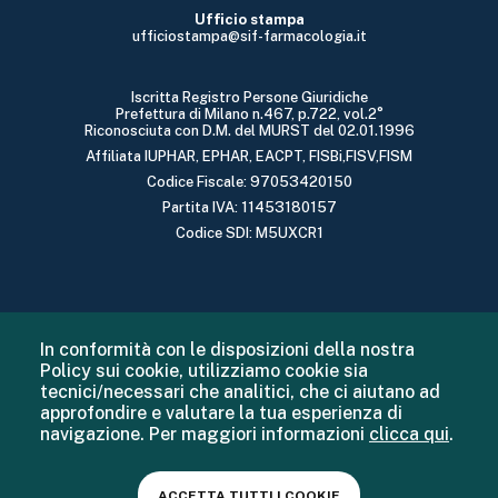
Ufficio stampa
ufficiostampa@sif-farmacologia.it
Iscritta Registro Persone Giuridiche
Prefettura di Milano n.467, p.722, vol.2°
Riconosciuta con D.M. del MURST del 02.01.1996
Affiliata IUPHAR, EPHAR, EACPT, FISBi,FISV,FISM
Codice Fiscale: 97053420150
Partita IVA: 11453180157
Codice SDI: M5UXCR1
In conformità con le disposizioni della nostra
Policy sui cookie, utilizziamo cookie sia
tecnici/necessari che analitici, che ci aiutano ad
approfondire e valutare la tua esperienza di
navigazione. Per maggiori informazioni
clicca qui
.
ACCETTA TUTTI I COOKIE