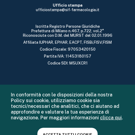
Ufficio stampa
ufficiostampa@sif-farmacologia.it
Iscritta Registro Persone Giuridiche
Prefettura di Milano n.467, p.722, vol.2°
Riconosciuta con D.M. del MURST del 02.01.1996
Affiliata IUPHAR, EPHAR, EACPT, FISBi,FISV,FISM
Codice Fiscale: 97053420150
Partita IVA: 11453180157
Codice SDI: M5UXCR1
In conformità con le disposizioni della nostra
Policy sui cookie, utilizziamo cookie sia
tecnici/necessari che analitici, che ci aiutano ad
approfondire e valutare la tua esperienza di
navigazione. Per maggiori informazioni
clicca qui
.
ACCETTA TUTTI I COOKIE