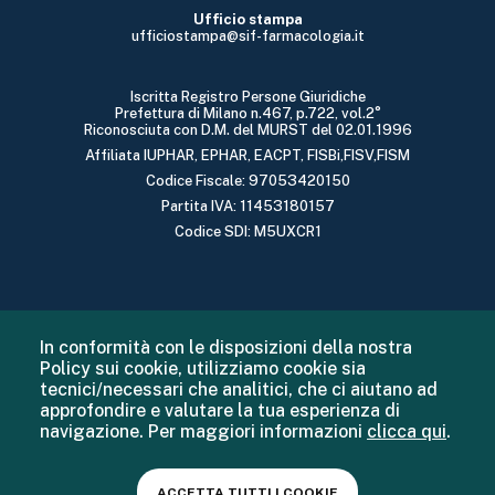
Ufficio stampa
ufficiostampa@sif-farmacologia.it
Iscritta Registro Persone Giuridiche
Prefettura di Milano n.467, p.722, vol.2°
Riconosciuta con D.M. del MURST del 02.01.1996
Affiliata IUPHAR, EPHAR, EACPT, FISBi,FISV,FISM
Codice Fiscale: 97053420150
Partita IVA: 11453180157
Codice SDI: M5UXCR1
In conformità con le disposizioni della nostra
Policy sui cookie, utilizziamo cookie sia
tecnici/necessari che analitici, che ci aiutano ad
approfondire e valutare la tua esperienza di
navigazione. Per maggiori informazioni
clicca qui
.
ACCETTA TUTTI I COOKIE